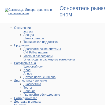
Основатель рынк
сном!
О компании
Услуги
Аренда
Наши клиенты
Техническая поддержка
Продукция
Диагностические системы
СИПАП-аппараты
Маски и аксессуары
Электроды и расходные материалы
Нарушения сна
Здоровый сон
Храп
Апноэ
Другие нарушения сна
Диагностика и лечение
Диагностика
Тесты
Лечение
Где пройти обследование
Нарушения сна
Сотрудничество
Доставка и оплата