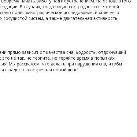
 вовремя начать работу над их устранением. На основе этого
ндации. В случаях, когда пациент страдает от тяжелой
азано полисомнографическое исследование, в ходе него
-сосудистой систем, а также двигательная активность,
ни прямо зависит от качества сна. Бодрость, отдохнувший
 это не так, не терпите, не теряйте время в попытках
ния! Мы расскажем, что делать при нарушении сна, чтобы
и с радостью встречали новый день!