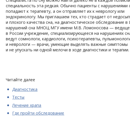
Специалиста по сну можно найти далеко не в каждой поликли
специальность эта редкая. Обычно пациенты с нарушениями 
попадают к терапевту, а он отправляет их к неврологу или
эндокринологу. Мы приглашаем тех, кто страдает от недосы
и плохого качества сна, на диагностическое обследование в
нарушений сна МНОЦ МГУ имени М.В. Ломоносова — ведуще
в России учреждение, специализирующееся на нарушениях сн
ведут сомнологи, кардиологи, психотерапевты, пульмонолог
и неврологи — врачи, умеющие выделять важные симптомы
и не упускать ни одной мелочи в ходе диагностики и терапии.
Читайте далее
Диагностика
Тесты
Лечение храпа
Где пройти обследование