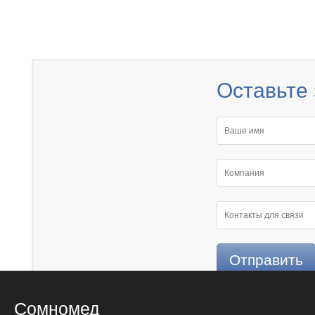
Оставьте 
Сомномед