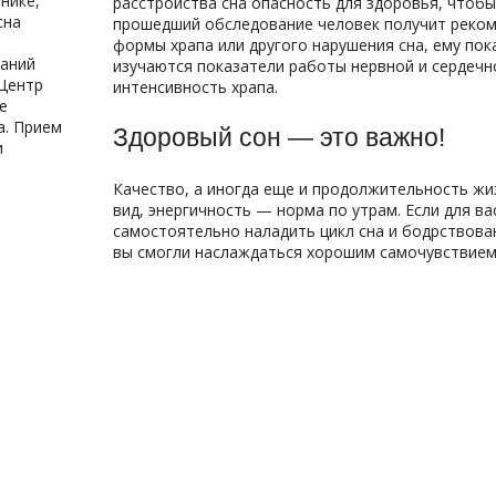
нике,
расстройства сна опасность для здоровья, чтобы
сна
прошедший обследование человек получит рекоме
формы храпа или другого нарушения сна, ему пок
паний
изучаются показатели работы нервной и сердечно
 Центр
интенсивность храпа.
е
а. Прием
Здоровый сон — это важно!
и
Качество, а иногда еще и продолжительность жиз
вид, энергичность — норма по утрам. Если для вас
самостоятельно наладить цикл сна и бодрствова
вы смогли наслаждаться хорошим самочувствием 