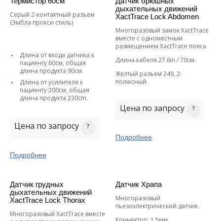
Термистор 60см
Датчик брюшных
дыхательных движений
Серый 2-контактный разъем
XactTrace Lock Abdomen
(Эмбла прокси стиль)
Многоразовый замок XactTrace
вместе с одноместным
размещением XactTrace пояса
Длина от входа датчика к
Длина кабеля 27.6in / 70см.
пациенту 60см, общая
длина продукта 90см.
Желтый разъем 249, 2-
полюсный.
Длина от усилителя к
пациенту 200см, общая
длина продукта 230cm.
Цена по запросу
Цена по запросу
Подробнее
Подробнее
Датчик грудных
Датчик Храпа
дыхательных движений
Многоразовый
XactTrace Lock Thorax
пьезоэлектрический датчик.
Многоразовый XactTrace вместе
Коннектор: 1.5мм