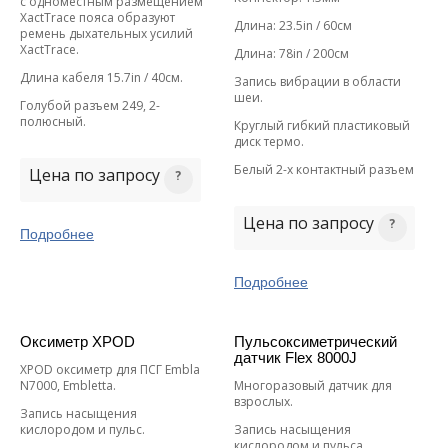
с одноместным размещением
XactTrace пояса образуют
Длина: 23.5in / 60см
ремень дыхательных усилий
XactTrace.
Длина: 78in / 200см
Длина кабеля 15.7in / 40см.
Запись вибрации в области
шеи.
Голубой разъем 249, 2-
полюсный.
Круглый гибкий пластиковый
диск термо.
Белый 2-х контактный разъем
Цена по запросу
Цена по запросу
Подробнее
Подробнее
Оксиметр XPOD
Пульсоксиметрический
датчик Flex 8000J
ХPOD оксиметр для ПСГ Embla
N7000, Embletta.
Многоразовый датчик для
взрослых.
Запись насыщения
кислородом и пульс.
Запись насыщения
кислородом и пульса.