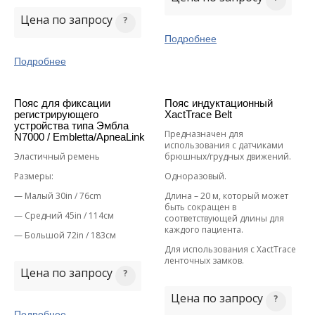
Цена по запросу
Подробнее
Подробнее
Пояс для фиксации
Пояс индуктационный
регистрирующего
XactTrace Belt
устройства типа Эмбла
Предназначен для
N7000 / Embletta/ApneaLink
использования с датчиками
Эластичный ремень
брюшных/грудных движений.
Размеры:
Одноразовый.
— Малый 30in / 76cm
Длина – 20 м, который может
быть сокращен в
— Средний 45in / 114см
соответствующей длины для
каждого пациента.
— Большой 72in / 183см
Для использования с XactTrace
ленточных замков.
Цена по запросу
Цена по запросу
Подробнее